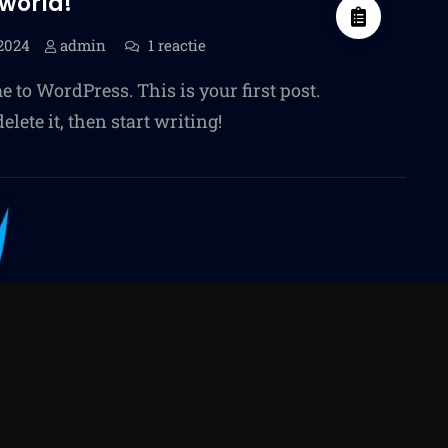
 world!
op
2024
admin
1 reactie
Hello
world!
 to WordPress. This is your first post.
delete it, then start writing!